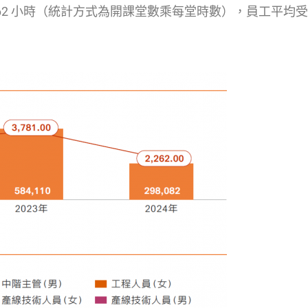
262 小時（統計方式為開課堂數乘每堂時數），員工平均受訓