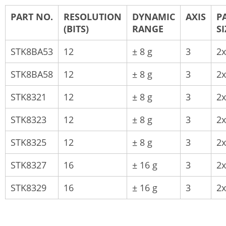
PART NO.
RESOLUTION
DYNAMIC
AXIS
P
(BITS)
RANGE
S
STK8BA53
12
± 8 g
3
2
STK8BA58
12
± 8 g
3
2
STK8321
12
± 8 g
3
2
STK8323
12
± 8 g
3
2
STK8325
12
± 8 g
3
2
STK8327
16
± 16 g
3
2
STK8329
16
± 16 g
3
2