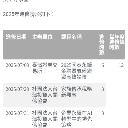
2025年進修情形如下：
進修日期
主辦單位
課程名稱
進
當年度
修
進修總
時
時數
數
2025/07/09
臺灣證券交
2025國泰永續
6
12
易所
金融暨氣候變
遷高峰論壇
2025/07/29
社團法人台
家族傳承稅務
3
灣投資人關
新觀念
係協會
2025/07/31
社團法人台
企業永續在AI
3
灣投資人關
轉型中的領先
係協會
策略