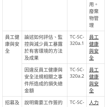
用。
廢棄
物管
理
TC-SC-
員工健
論述如何評估、監
員工
320a.1
康與安
控與減少員工暴露
健康
全
於有害環境的方法
與安
及成果
全
TC-SC-
因違反員工健康與
員工
320a.2
安全法規相關之事
健康
件所造成的損失總
與安
金額
全
TC-SC-
招募及
說明需要工作簽的
人力