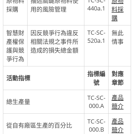
TC-SC-
原物料
描述關鍵原物料使
原物
440a.1
採購
用的風險管理
料採
購
TC-SC-
智慧財
因反競爭行為違反
無此
520a.1
產權保
相關法規之事件所
情事
護與競
造成的損失總金額
爭行為
指標編
對應
活動指標
號
章節
TC-SC-
產品
總生產量
000.A
簡介
TC-SC-
產品
從自有廠區生產的百分比
000.B
簡介