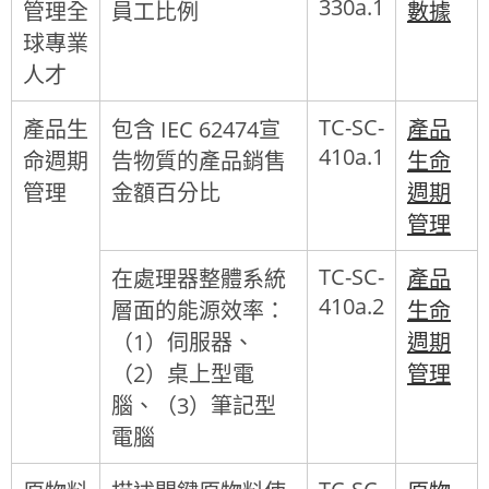
330a.1
管理全
員工比例
數據
球專業
人才
TC-SC-
產品生
包含 IEC 62474宣
產品
410a.1
命週期
告物質的產品銷售
生命
管理
金額百分比
週期
管理
TC-SC-
在處理器整體系統
產品
410a.2
層面的能源效率：
生命
（1）伺服器、
週期
（2）桌上型電
管理
腦、（3）筆記型
電腦