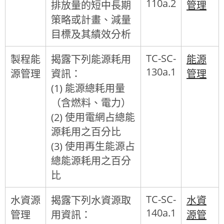
110a.2
排放量的短中長期
管理
策略或計畫、減量
目標及其績效分析
TC-SC-
製程能
揭露下列能源耗用
能源
130a.1
源管理
資訊：
管理
(1) 能源總耗用量
（含燃料、電力）
(2) 使用電網占總能
源耗用之百分比
(3) 使用再生能源占
總能源耗用之百分
比
TC-SC-
水資源
揭露下列水資源取
水資
140a.1
管理
用資訊：
源管